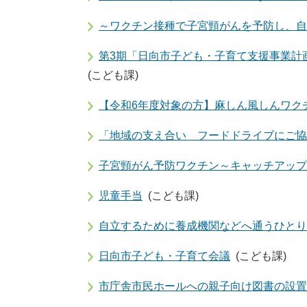
～ワクチン接種で子宮頸がんを予防し、自
第3期「日向市子ども・子育て支援事業計
(こども課)
【令和6年度対象の方】麻しん風しんワク
「地域の支え合い フードドライブにご協
子宮頸がん予防ワクチン～キャッチアップ
児童手当
(こども課)
自立するために養成機関などへ通うひとり
日向市子ども・子育て会議
(こども課)
市庁舎市民ホールへの親子向け図書の設置