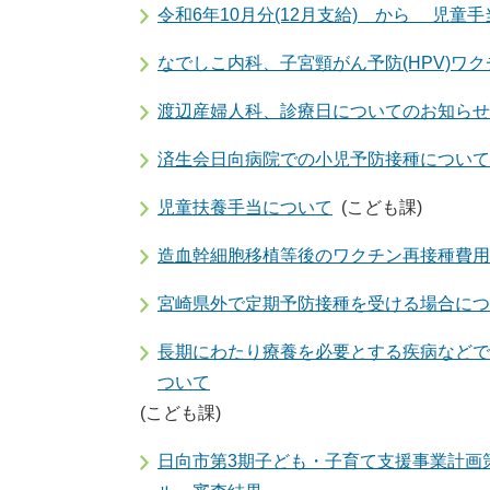
令和6年10月分(12月支給) から 児童
なでしこ内科、子宮頸がん予防(HPV)ワ
渡辺産婦人科、診療日についてのお知らせ
済生会日向病院での小児予防接種について
児童扶養手当について
(こども課)
造血幹細胞移植等後のワクチン再接種費用
宮崎県外で定期予防接種を受ける場合につい
長期にわたり療養を必要とする疾病などで
ついて
(こども課)
日向市第3期子ども・子育て支援事業計画