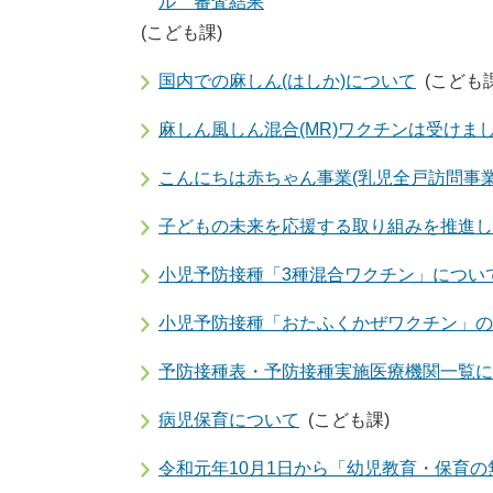
ル 審査結果
(こども課)
国内での麻しん(はしか)について
(こども課
麻しん風しん混合(MR)ワクチンは受けま
こんにちは赤ちゃん事業(乳児全戸訪問事
子どもの未来を応援する取り組みを推進し
小児予防接種「3種混合ワクチン」につい
小児予防接種「おたふくかぜワクチン」の
予防接種表・予防接種実施医療機関一覧に
病児保育について
(こども課)
令和元年10月1日から「幼児教育・保育