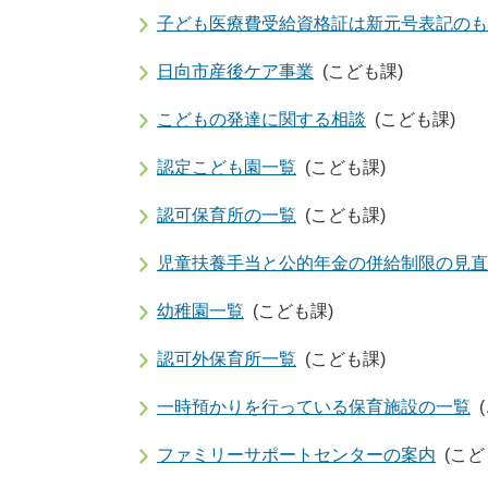
子ども医療費受給資格証は新元号表記のも
日向市産後ケア事業
(こども課)
こどもの発達に関する相談
(こども課)
認定こども園一覧
(こども課)
認可保育所の一覧
(こども課)
児童扶養手当と公的年金の併給制限の見直
幼稚園一覧
(こども課)
認可外保育所一覧
(こども課)
一時預かりを行っている保育施設の一覧
ファミリーサポートセンターの案内
(こど