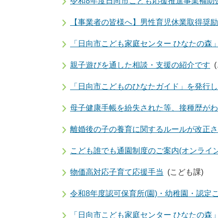
令和8年度日向市こども応援推進事業補助
【事業者の皆様へ】男性育児休業取得奨励
「日向市こども家庭センター ひなたの森
親子遊びを通した相談・支援の紹介です
「日向市こどものひなたガイド」を発行し
母子健康手帳を紛失された等、接種歴がわ
離婚後の子の養育に関するルールが改正さ
こども誰でも通園制度のご案内(オンライン
物価高対応子育て応援手当
(こども課)
令和8年度認可保育所(園)・幼稚園・認定
「日向市こども家庭センター ひなたの森