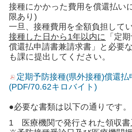
接種にかかった費用を償還払いに
限あり)
一旦、接種費用を全額負担して
接種した日から1年以内に
「定期
償還払申請書兼請求書」と必要
も課に提出してください。
定期予防接種(県外接種)償還
(PDF/70.62キロバイト)
●必要な書類は以下の通りです。
1 医療機関で発行された領収書