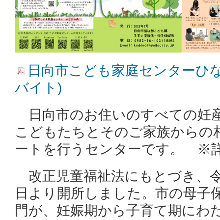
日向市こども家庭センターひなた
バイト)
日向市のお住いのすべての妊
こどもたちとそのご家族から
の
ートを行うセンター
です。
※詳
改正児童福祉法にもとづき、令和7(
日より開所しました。市の母子
門が、
妊娠期から子育
て期にわ