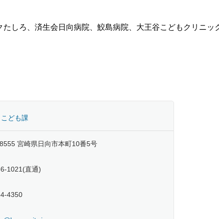
ックたしろ、済生会日向病院、鮫島病院、大王谷こどもクリニッ
 こども課
-8555 宮崎県日向市本町10番5号
66-1021(直通)
54-4350