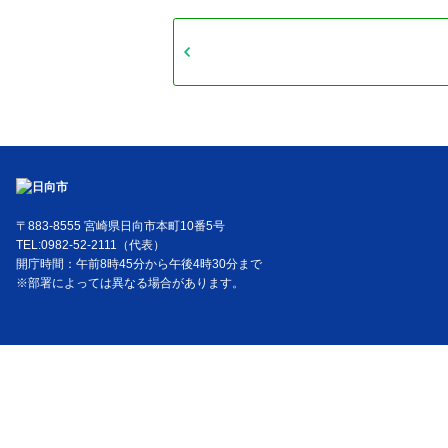
〒883-8555 宮崎県日向市本町10番5号
TEL:0982-52-2111（代表）
開庁時間：午前8時45分から午後4時30分まで
※部署によっては異なる場合があります。