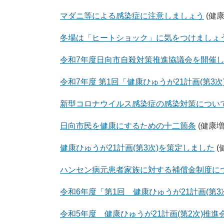
マダニ等による感染症に注意しましょう
(健
冬場は「ヒートショック」に気をつけましょ
令和7年度日向市自殺対策推進協議会を開催
令和7年度 第1回「健康ひゅうが21計画(第3
新型コロナウイルス感染症の感染対策につい
日向市民を健康にするための十二箇条
(健康増
健康ひゅうが21計画(第3次)を策定しました
(
ハンセン病元患者家族に対する補償金制度について(
令和6年度「第1回 健康ひゅうが21計画(第
令和5年度 健康ひゅうが21計画(第2次)推