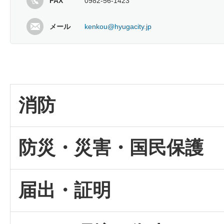
FAX
0982-56-1423
メール
kenkou@hyugacity.jp
消防
防災・災害・国民保護
届出・証明