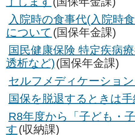
了します
(国保年金課)
入院時の食事代(入院時
について
(国保年金課)
国民健康保険 特定疾病
透析など)
(国保年金課)
セルフメディケーション
国保を脱退するときは手
R8年度から「子ども・
す
(収納課)