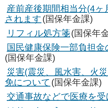
産前産後期間相当分(4ヶ
されます
(国保年金課)
リフィル処方箋
(国保年金
国民健康保険一部負担金
(国保年金課)
災害(震災、風水害、火
免について
(国保年金課)
交通事故などで医療を受