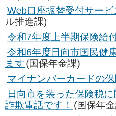
Web口座振替受付サー
ル推進課)
令和7年度上半期保険給
令和6年度日向市国民健
ます
(国保年金課)
マイナンバーカードの保
日向市を装った保険税に
詐欺電話です！
(国保年金