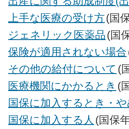
出産に関する助成制度(出
上手な医療の受け方
(国
ジェネリック医薬品
(国
保険が適用されない場合
その他の給付について
(
医療機関にかかるとき
(
国保に加入するとき・や
国保に加入する人
(国保