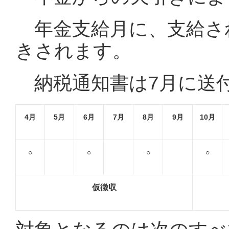
年金支給月に、支給さ
きされます。
納税通知書は7月に送
4
月
5
月
6
月
7
月
8
月
9
月
10
月
○
○
○
○
仮徴収