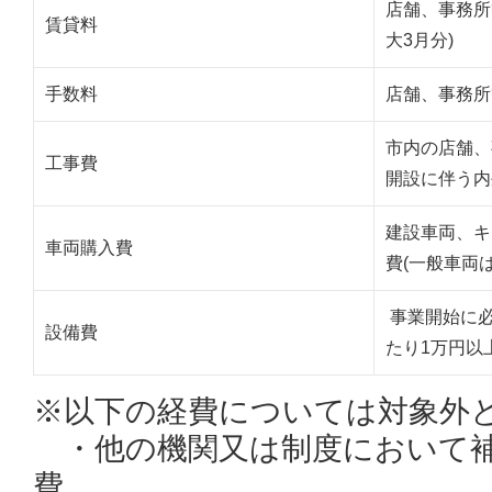
店舗、事務所
賃貸料
大3月分)
手数料
店舗、事務所
市内の店舗、
工事費
開設に伴う内
建設車両、キ
車両購入費
費(一般車両は
事業開始に必
設備費
たり1万円以
※以下の経費については対象外
・他の機関又は制度において補
費