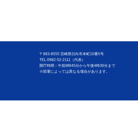
〒883-8555 宮崎県日向市本町10番5号
TEL:0982-52-2111（代表）
開庁時間：午前8時45分から午後4時30分まで
※部署によっては異なる場合があります。