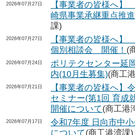
【事業者の皆様へ】 
2026年07月27日
崎県事業承継重点推
課)
【事業者の皆様へ】
2026年07月27日
個別相談会 開催！
(
ポリテクセンター延
2026年07月24日
内(10月生募集)
(商工
【事業者の皆様へ】令
2026年07月21日
セミナー(第1回 育成
開催について
(商工港
令和7年度 日向市中
2026年07月17日
について
(商工港湾課)