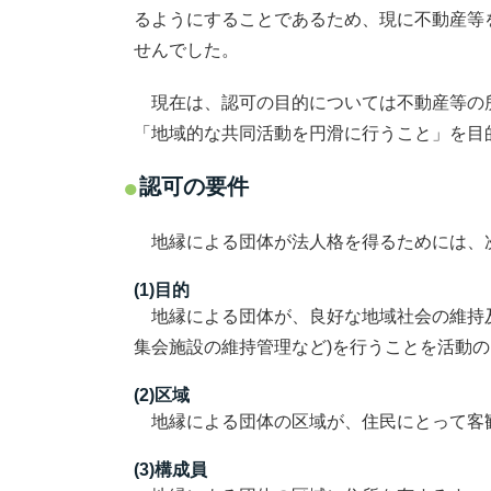
るようにすることであるため、現に不動産等
せんでした。
現在は、認可の目的については不動産等の所
「地域的な共同活動を円滑に行うこと」を目
認可の要件
地縁による団体が法人格を得るためには、次の
(1)目的
地縁による団体が、良好な地域社会の維持及
集会施設の維持管理など)を行うことを活動
(2)区域
地縁による団体の区域が、住民にとって客
(3)構成員