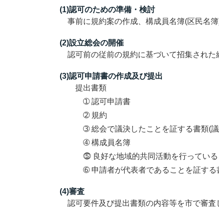
(1)認可のための準備・検討
事前に規約案の作成、構成員名簿(区民名簿
(2)設立総会の開催
認可前の従前の規約に基づいて招集された
(3)認可申請書の作成及び提出
提出書類
➀
認可申請書
➁
規約
➂
総会で議決したことを証する書類(議
➃
構成員名簿
⓹
良好な地域的共同活動を行っている
➅
申請者が代表者であることを証する書
(4)審査
認可要件及び提出書類の内容等を市で審査