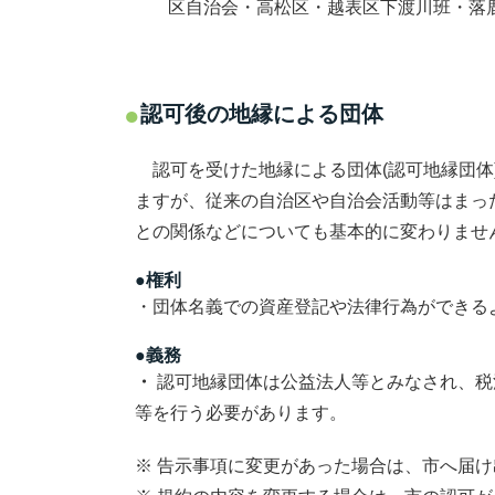
区自治会・高松区・越表区下渡川班・落
認可後の地縁による団体
認可を受けた地縁による団体(認可地縁団体
ますが、従来の自治区や自治会活動等はまっ
との関係などについても基本的に変わりませ
●権利
・団体名義での資産登記や法律行為ができる
●
義務
・
認可地縁団体は公益法人等とみなされ、税
等を行う必要があります。
※ 告示事項に変更があった場合は、市へ届