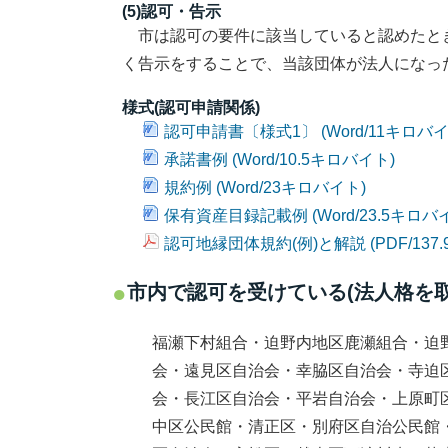
(5)認可・告示
市は認可の要件に該当していると認めたと
く告示をすることで、当該団体が法人になっ
様式(認可申請関係)
認可申請書〔様式1〕 (Word/11キロバイ
承諾書例 (Word/10.5キロバイト)
規約例 (Word/23キロバイト)
保有資産目録記載例 (Word/23.5キロバ
認可地縁団体規約(例)と解説 (PDF/137
市内で認可を受けている(法人格を
福瀬下村組合・迫野内地区鹿瀬組合・迫
会・遠見区自治会・幸脇区自治会・寺迫
会・長江区自治会・平岩自治会・上原町
中区公民館・清正区・別府区自治公民館