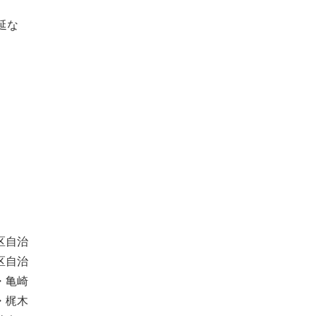
延な
区自治
区自治
・亀崎
・梶木