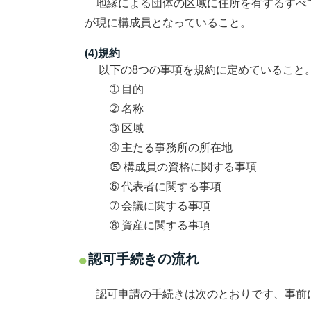
地縁による団体の区域に住所を有するすべ
が現に構成員となっていること。
(4)規約
以下の8つの事項を規約に定めていること
➀ 目的
➁ 名称
➂ 区域
➃ 主たる事務所の所在地
⓹ 構成員の資格に関する事項
➅ 代表者に関する事項
➆ 会議に関する事項
➇ 資産に関する事項
認可手続きの流れ
認可申請の手続きは次のとおりです、事前