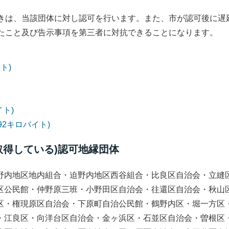
きは、当該団体に対し認可を行います。また、市が認可後に遅
たこと及び告示事項を第三者に対抗できることになります。
ト)
イト)
.92キロバイト)
取得している)認可地縁団体
野内地区地内組合・
迫野内地区
西谷組合・比良区自治会・立縫
区公民館・仲野原三班・小野田区自治会・往還区自治会・秋山
区・権現原区自治会・下原町自治公民館・鶴野内区・堀一方区
・江良区・向洋台区自治会・金ヶ浜区・石並区自治会・曽根区