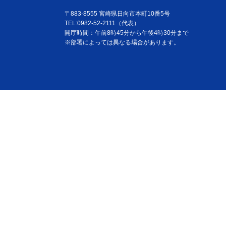
〒883-8555 宮崎県日向市本町10番5号
TEL:0982-52-2111（代表）
開庁時間：午前8時45分から午後4時30分まで
※部署によっては異なる場合があります。