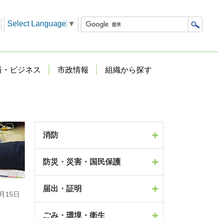
Select Language
▼
済・ビジネス
市政情報
組織から探す
消防
防災・災害・国民保護
届出・証明
月15日
ごみ・環境・衛生