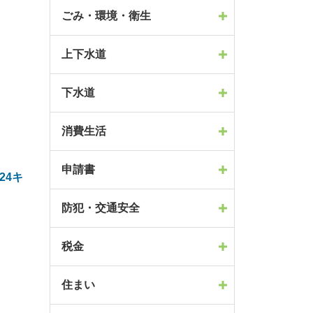
ごみ・環境・衛生
上下水道
下水道
消費生活
申請書
.24キ
防犯・交通安全
税金
住まい