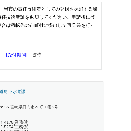
、当市の責任技術者としての登録を抹消する場
責任技術者証を返却し
てください。
申請後に登
場合は移転先の市町村に提出して再登録を行っ
[受付期間]
随時
道局 下水道課
-8555 宮崎県日向市本町10番5号
54-4175(業務係)
52-5254(工務係)