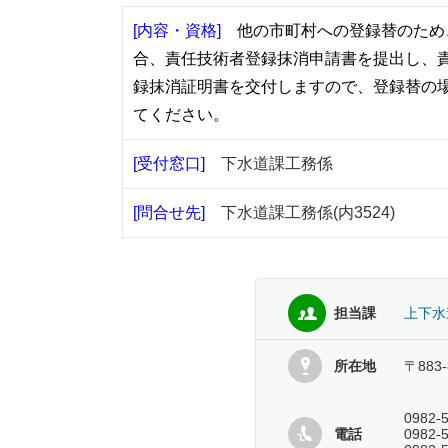
[内容・資格]
他の市町村への登録替のため
合、責任技術者登録抹消申請書を提出
し
、
録抹消証明書を交付しますので、登録替の
て
ください。
[受付窓口]
下水道課工務係
[問合せ先]
下水道課工務係(内3524)
担当課
上下水
所在地
〒883
0982-
電話
0982-