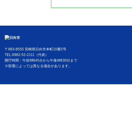
〒883-8555 宮崎県日向市本町10番5号
TEL:0982-52-2111（代表）
開庁時間：午前8時45分から午後4時30分まで
※部署によっては異なる場合があります。