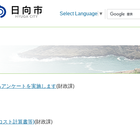
Select Language
▼
るアンケートを実施します
(財政課)
コスト計算書等)
(財政課)