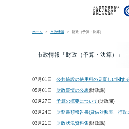
ホーム
市政情報
財政（予算・決算）
市政情報「財政（予算・決算）」
07月01日
公共施設の使用料の見直しに関す
05月01日
財政事情の公表
(財政課)
02月27日
予算の概要について
(財政課)
03月24日
財務書類報告書(貸借対照表、行政
03月21日
財政状況資料集
(財政課)