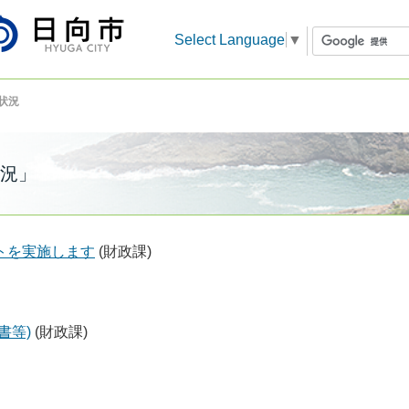
Select Language
▼
状況
況」
トを実施します
(財政課)
書等)
(財政課)