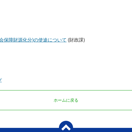
会保障財源化分)の使途について
(財政課)
プ
ホームに戻る