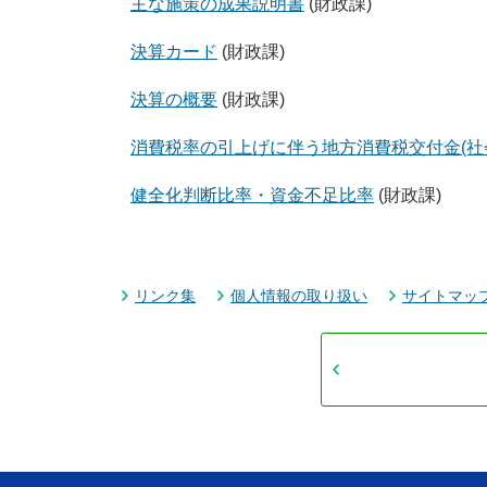
主な施策の成果説明書
(財政課)
決算カード
(財政課)
決算の概要
(財政課)
消費税率の引上げに伴う地方消費税交付金(社
健全化判断比率・資金不足比率
(財政課)
リンク集
個人情報の取り扱い
サイトマッ