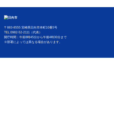
〒883-8555 宮崎県日向市本町10番5号
TEL:0982-52-2111（代表）
開庁時間：午前8時45分から午後4時30分まで
※部署によっては異なる場合があります。