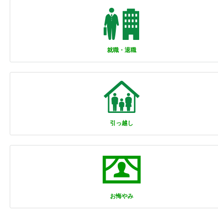
就職・退職
引っ越し
お悔やみ