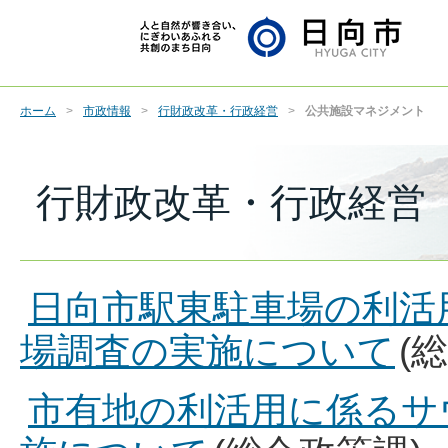
ホーム
市政情報
行財政改革・行政経営
公共施設マネジメント
行財政改革・行政経営
日向市駅東駐車場の利活
場調査の実施について
(
市有地の利活用に係るサ