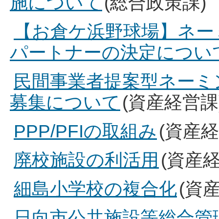
施について
(総合政策課)
【お倉ケ浜野球場】ネー
パートナーの決定につい
民間事業者提案型ネーミ
募集について
(資産経営課
PPP/PFIの取組み
(資産経
廃校施設の利活用
(資産
細島小学校の複合化
(資
日向市公共施設等総合管