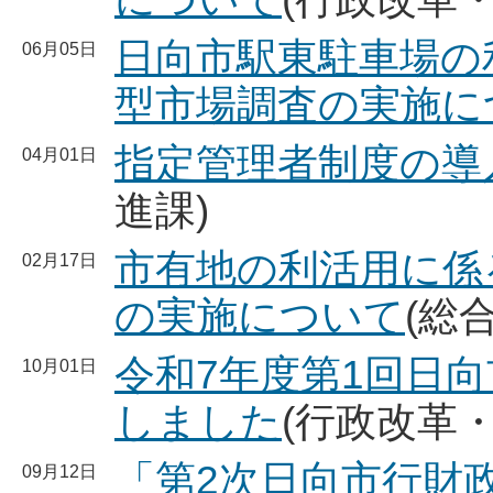
日向市駅東駐車場の
06月05日
型市場調査の実施に
指定管理者制度の導
04月01日
進課)
市有地の利活用に係
02月17日
の実施について
(総
令和7年度第1回日
10月01日
しました
(行政改革
「第2次日向市行財
09月12日