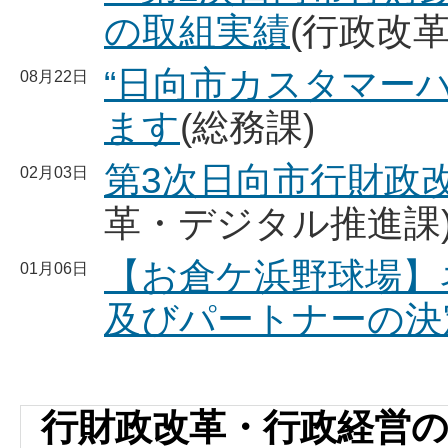
の取組実績
(行政改
“日向市カスタマー
08月22日
ます
(総務課)
第3次日向市行財政
02月03日
革・デジタル推進課
【お倉ケ浜野球場】
01月06日
及びパートナーの決
行財政改革・行政経営