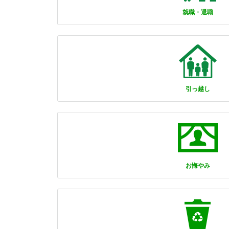
就職・退職
引っ越し
お悔やみ