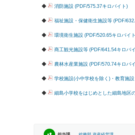
◆
消防施設 (PDF/575.37キロバイト)
◆
福祉施設・保健衛生施設等 (PDF/632
◆
環境衛生施設 (PDF/520.65キロバイト
◆
商工観光施設等 (PDF/641.54キロバ
◆
農林水産業施設 (PDF/570.74キロバ
◆
学校施設(小中学校を除く)・教育施設 (P
◆
細島小学校をはじめとした細島地区の複合
担当課
総務部 資産経営課