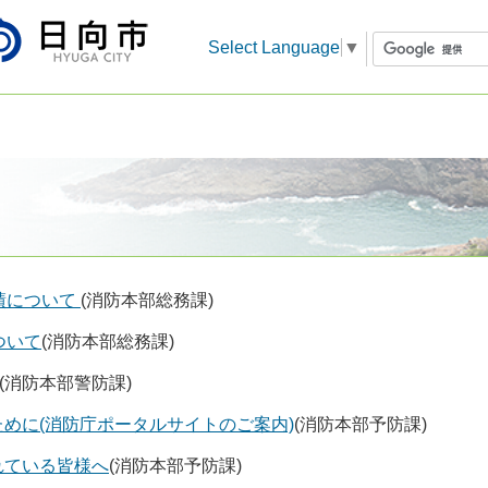
Select Language
▼
績について
(消防本部総務課)
ついて
(消防本部総務課)
(消防本部警防課)
めに(消防庁ポータルサイトのご案内)
(消防本部予防課)
れている皆様へ
(消防本部予防課)