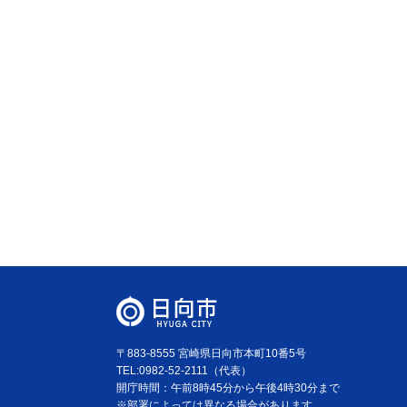
〒883-8555 宮崎県日向市本町10番5号
TEL:0982-52-2111（代表）
開庁時間：午前8時45分から午後4時30分まで
※部署によっては異なる場合があります。