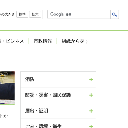
字の大きさ
標準
拡大
済・ビジネス
市政情報
組織から探す
消防
防災・災害・国民保護
届出・証明
トか
ごみ・環境・衛生