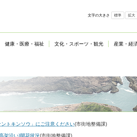
文字の大きさ
標準
拡大
健康・医療・福祉
文化・スポーツ・観光
産業・経
ケントキンソウ」にご注意ください
(市街地整備課)
高架沿い)開花状況
(市街地整備課)