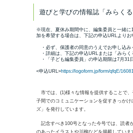
遊びと学びの情報誌「みらくるキ
※現在、夏休み期間中に、編集委員と一緒に
加を
希望する場合は、下記の申込URLよりお
・必ず、保護者の同意のうえでお申し込み
・詳細は、下記の申込URLまたは「みらくる
・「子ども編集委員」の申込期限は7月31日
<申込URL>
https://logoform.jp/form/qfqE/1608
市では、(1)様々な情報を提供することで、
子間でのコミュニケーションを促すきっかけ
ズ」を発行しています。
記念すべき100号となった今号では、読者
のあったイラストや川柳などを掲載していま