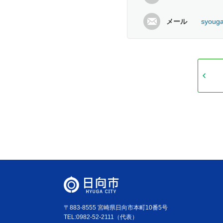
メール
syouga
〒883-8555 宮崎県日向市本町10番5号
TEL:0982-52-2111（代表）