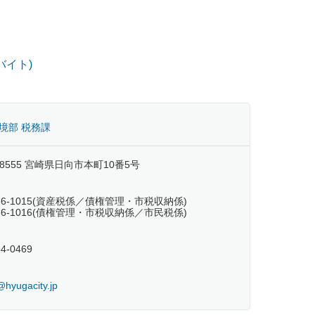
バイト)
境部 税務課
-8555 宮崎県日向市本町10番5号
-66-1015(資産税係／債権管理・市税収納係)
-66-1016(債権管理・市税収納係／市民税係)
54-0469
hyugacity.jp