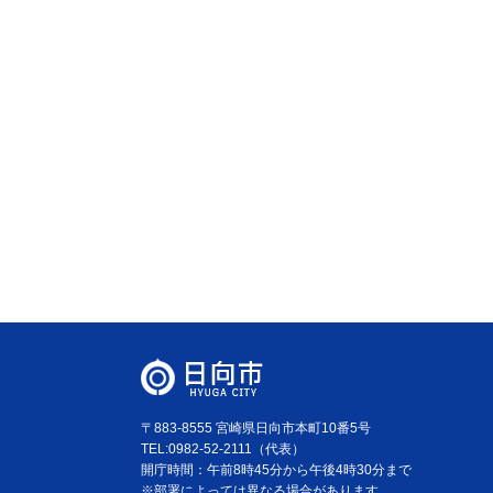
〒883-8555 宮崎県日向市本町10番5号
TEL:0982-52-2111（代表）
開庁時間：午前8時45分から午後4時30分まで
※部署によっては異なる場合があります。