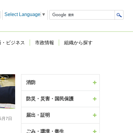
Select Language
▼
済・ビジネス
市政情報
組織から探す
消防
防災・災害・国民保護
届出・証明
5月7日
ごみ・環境・衛生