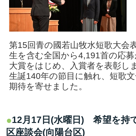
第15回青の國若山牧水短歌大会
生を含む全国から4,191首の応
大賞をはじめ、入賞者を表彰し
生誕140年の節目に触れ、短歌
期待を寄せました。
12月17日(水曜日) 希望
区座談会(向陽台区)