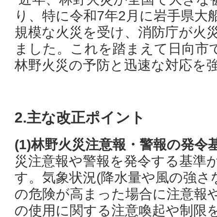
り、特に令和7年2月に岩手県大
規模な火災を受け、消防庁が火
ました。これを踏まえて日向市
林野火災の予防と迅速な対応を
2.主な改正ポイント
(1)林野火災注意報・警報の発令
災注意報や警報を発令する基準
す。気象状況(降水量や風の強さ
の危険が高まった場合に注意報
の使用に関する注意喚起や制限