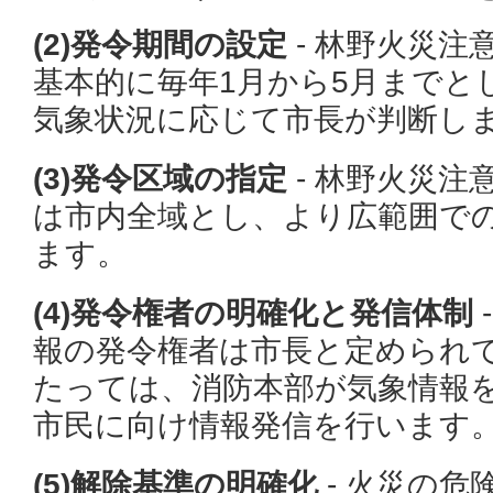
(2)発令期間の設定
- 林野火災注
基本的に毎年1月から5月までと
気象状況に応じて市長が判断し
(3)発令区域の指定
- 林野火災注
は市内全域とし、より広範囲で
ます。
(4)発令権者の明確化と発信体制
報の発令権者は市長と定められ
たっては、消防本部が気象情報
市民に向け情報発信を行います
(5)解除基準の明確化
- 火災の危