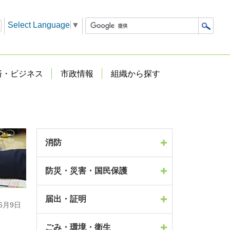
Select Language
▼
済・ビジネス
市政情報
組織から探す
消防
防災・災害・国民保護
届出・証明
6月9日
ごみ・環境・衛生