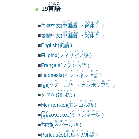
げんご
19
言語
ちゅうごくご
かんたいじ
■
简体中文(
中国語
・
簡体字
)
ちゅうごくご
はんたいじ
■
繁體中文(
中国語
・
繁体字
)
えいご
■
English(
英語
)
ふぃりぴのご
■
Filipino(
フィリピノ語
)
ふらんすご
■
Français(
フランス語
)
いんどねしあご
■
Indonesia(
インドネシア語
)
くめーるご
かんぼじあご
■
ខ្មែរ(
クメール語
・
カンボジア語
)
かんこくご
■
한국어(
韓国語
)
もんごるご
■
Монгол хэл(
モンゴル語
)
みゃんまーご
■
မြန်မာဘာသာ(
ミャンマー語
)
ねぱーるご
■
नेपाली(
ネパール語
)
ぽるとがるご
■
Português(
ポルトガル語
)