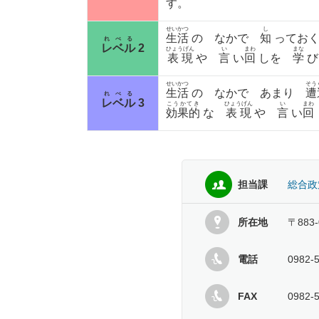
す。
せいかつ
し
生活
の なかで
知
ってお
れべる
レベル
2
ひょうげん
い
まわ
まな
表現
や
言
い
回
しを
学
せいかつ
そう
生活
の なかで あまり
遭
れべる
レベル
3
こうかてき
ひょうげん
い
まわ
効果的
な
表現
や
言
い
回
担当課
総合政
所在地
〒883
電話
0982-
FAX
0982-