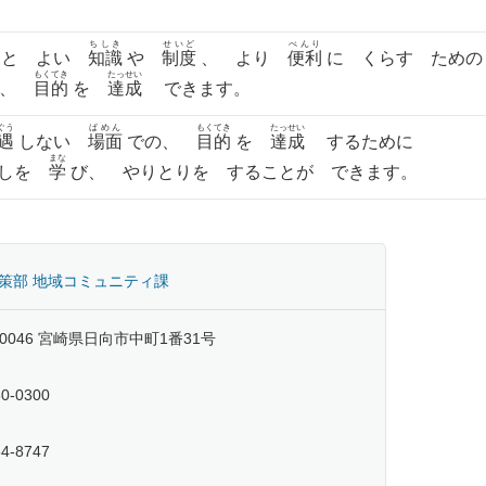
ちしき
せいど
べんり
くと よい
知識
や
制度
、 より
便利
に くらす ため
もくてき
たっせい
び、
目的
を
達成
できます。
ぐう
ばめん
もくてき
たっせい
遇
しない
場面
での、
目的
を
達成
するために
まな
しを
学
び、 やりとりを することが できます。
策部 地域コミュニティ課
-0046 宮崎県日向市中町1番31号
50-0300
54-8747