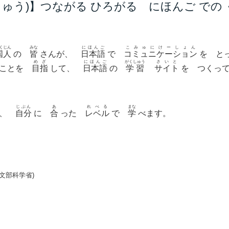
しゅう)】つながる ひろがる にほんご での 
くじん
みな
にほんご
こみゅにけーしょん
国人
の
皆
さんが、
日本語
で
コミュニケーション
を と
めざ
にほんご
がくしゅう
さいと
ることを
目指
して、
日本語
の
学習
サイト
を つくっ
じぶん
あ
れべる
まな
を、
自分
に
合
った
レベル
で
学
べます。
(文部科学省)