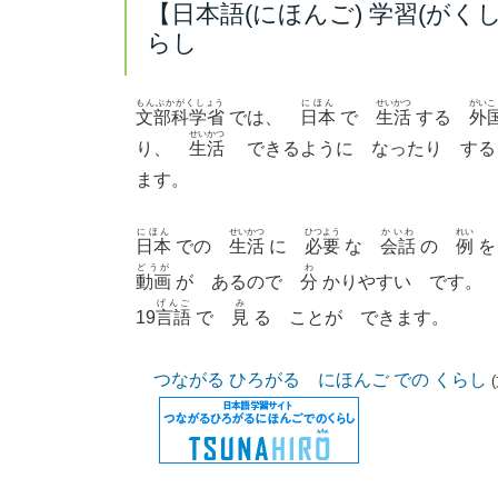
【日本語(にほんご) 学習(がく
らし
もんぶかがくしょう
にほん
せいかつ
がいこ
文部科学省
では、
日本
で
生活
する
外
せいかつ
り、
生活
できるように なったり す
ます。
にほん
せいかつ
ひつよう
かいわ
れい
日本
での
生活
に
必要
な
会話
の
例
どうが
わ
動画
が あるので
分
かりやすい です。
げんご
み
19
言語
で
見
る ことが できます。
つながる ひろがる にほんご での くらし