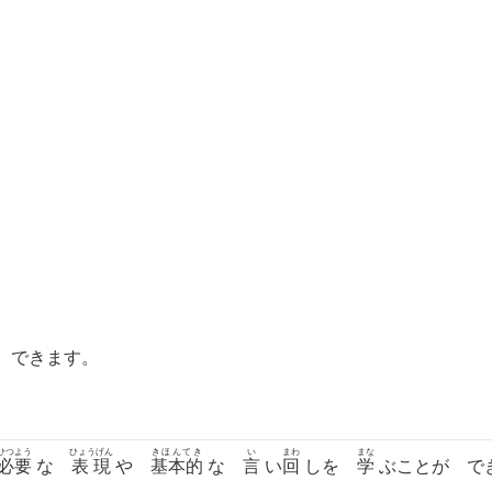
 できます。
ひつよう
ひょうげん
きほんてき
い
まわ
まな
必要
な
表現
や
基本的
な
言
い
回
しを
学
ぶことが で