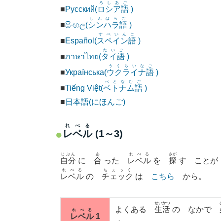
ろしあご
■
Русский(
ロシア語
)
しんはらご
■
සිංහල(
シンハラ語
)
すぺいんご
■
Español(
スペイン語
)
たいご
■
ภาษาไทย(
タイ語
)
うくらいなご
■
Українська(
ウクライナ語
)
べとなむご
■
Tiếng Việt(
ベトナム語
)
■
日本語(にほんご)
れべる
レベル
(1～3)
じぶん
あ
れべる
さが
自分
に
合
った
レベル
を
探
す ことが
れべる
ちぇっく
レベル
の
チェック
は
こちら
から。
せいかつ
よくある
生活
の なかで
れべる
レベル
1