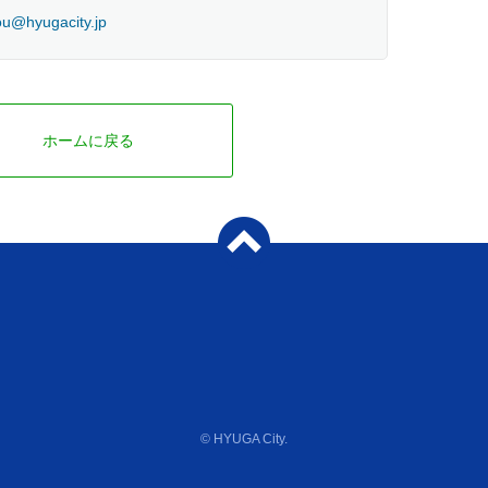
u@hyugacity.jp
ホームに戻る
© HYUGA City.