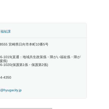
 福祉課
-8555 宮崎県日向市本町10番5号
2-66-1019(直通：地域共生政策係・障がい福祉係・障が
援係)
-66-1020(保護第1係・保護第2係)
54-4350
i@hyugacity.jp