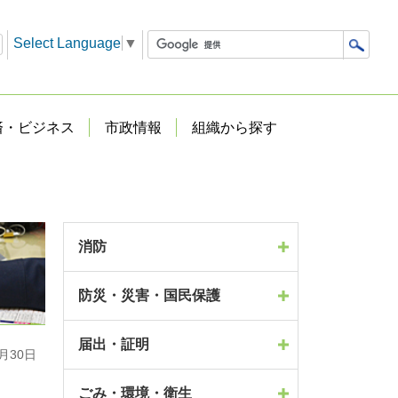
Select Language
▼
済・ビジネス
市政情報
組織から探す
消防
防災・災害・国民保護
届出・証明
月30日
ごみ・環境・衛生