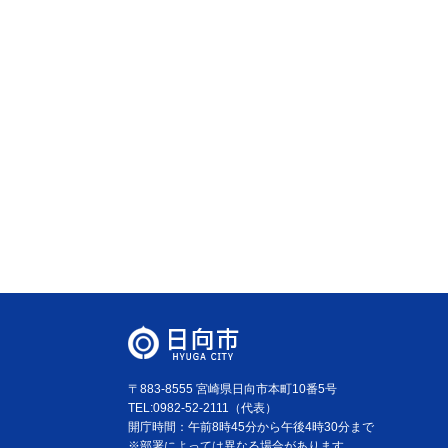
〒883-8555 宮崎県日向市本町10番5号
TEL:0982-52-2111（代表）
開庁時間：午前8時45分から午後4時30分まで
※部署によっては異なる場合があります。