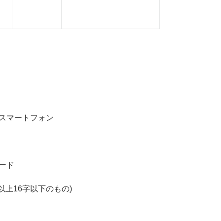
たスマートフォン
。
ード
以上16字以下のもの)