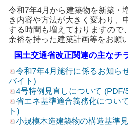
令和7年4月から建築物を新築・
き内容や方法が大きく変わり、
する時間も増えておりますので
余裕を持った建築計画等をお願
国土交通省改正関連の主なチ
令和7年4月施行に係るお知らせ (P
バイト)
4号特例見直しについて (PDF/5
省エネ基準適合義務化について (
ト)
小規模木造建築物の構造基準