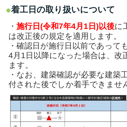
着工日の取り扱いについて
・
施行日(令和7年4月1日)以後
に
は改正後の規定を適用します。
・確認日が施行日以前であっても
4月1日以降になった場合は、改
ます。
・なお、建築確認が必要な建築
付された後でしか着手できませ