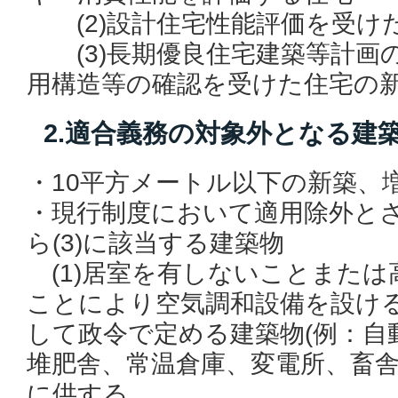
(2)設計住宅性能評価を受け
(3)長期優良住宅建築等計画
用構造等の確認を受けた住宅の
2.適合義務の対象外となる建
・10平方メートル以下の新築、
・現行制度において適用除外とさ
ら(3)に該当する建築物
(1)居室を有しないことまたは
ことにより空気調和設備を設け
して政令で定める建築物(例：自
堆肥舎、常温倉庫、変電所、畜舎
に供する