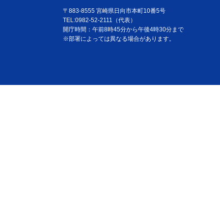
〒883-8555 宮崎県日向市本町10番5号
TEL:0982-52-2111（代表）
開庁時間：午前8時45分から午後4時30分まで
※部署によっては異なる場合があります。