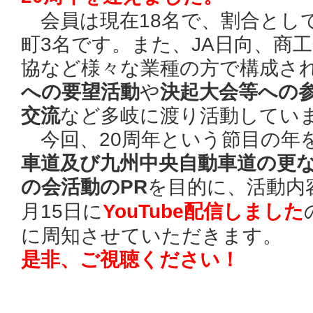
会員は現在18名で、割合として
町3名です。また、JA日向、商
協など様々な業種の方で構成さ
への要望活動
や
決起大会等への
交流
など多岐に渡り活動してい
今回、20周年という節目の年
車道及び九州中央自動車道の更
の会活動のPR
を目的に、活動内
月15日に
YouTube配信しました
に周知させていただきます。
是非、ご視聴ください！