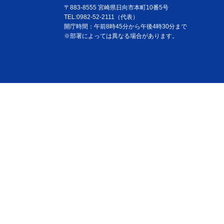
〒883-8555 宮崎県日向市本町10番5号
TEL:0982-52-2111（代表）
開庁時間：午前8時45分から午後4時30分まで
※部署によっては異なる場合があります。