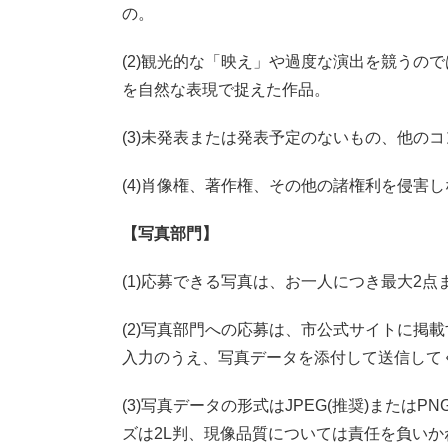
の。
(2)観光的な「映え」や過度な演出を競うの
を自然な表現で捉えた作品。
(3)未発表または発表予定のないもの、他の
(4)肖像権、著作権、その他の諸権利を侵害
【写真部門】
(1)応募できる写真は、お一人につき最大2点
(2)写真部門への応募は、市公式サイトに掲
入力のうえ、写真データを添付して送信して
(3)写真データの形式はJPEG(推奨)または
ズは2L判、現像品質については責任を負いか