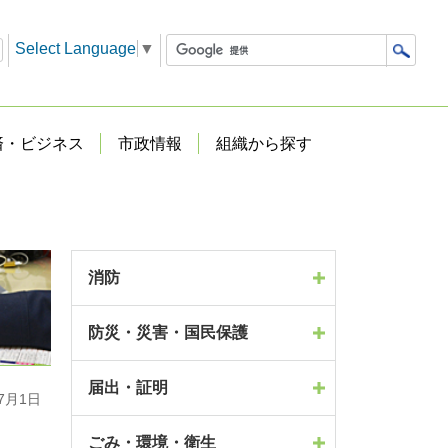
Select Language
▼
済・ビジネス
市政情報
組織から探す
消防
防災・災害・国民保護
届出・証明
7月1日
ごみ・環境・衛生