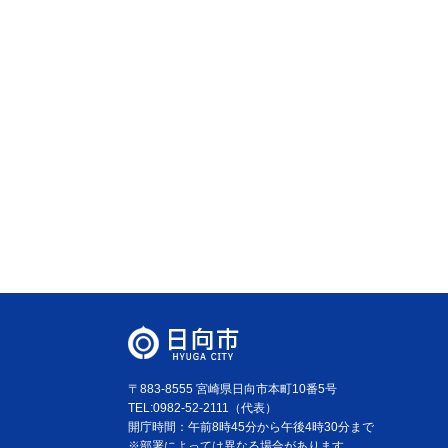
〒883-8555 宮崎県日向市本町10番5号
TEL:0982-52-2111（代表）
開庁時間：午前8時45分から午後4時30分まで
※部署によっては異なる場合があります。