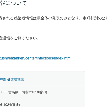
情報について
表される感染者情報は県全体の発表のみとなり、市町村別の公
症週報をご覧ください。
ukushi/eikanken/center/infectious/index.html
寿部 健康増進課
-8555 宮崎県日向市本町10番5号
66-1024(直通)