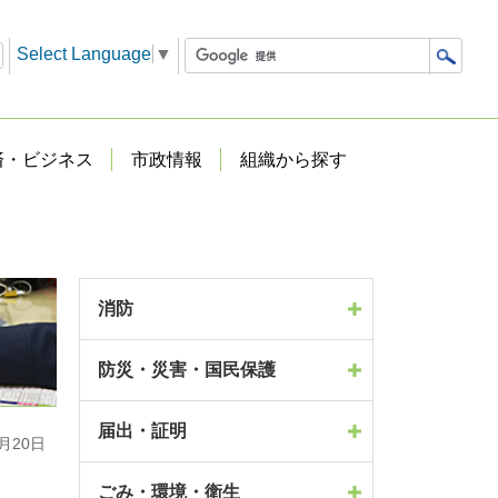
Select Language
▼
済・ビジネス
市政情報
組織から探す
消防
防災・災害・国民保護
届出・証明
月20日
ごみ・環境・衛生