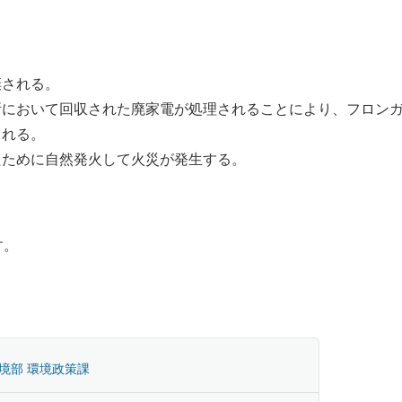
棄される。
所において回収された廃家電が処理されることにより、フロン
される。
たために自然発火して火災が発生する。
す。
境部 環境政策課