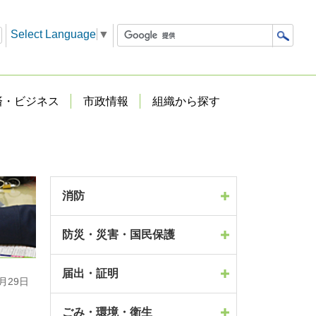
Select Language
▼
済・ビジネス
市政情報
組織から探す
消防
防災・災害・国民保護
届出・証明
月29日
ごみ・環境・衛生