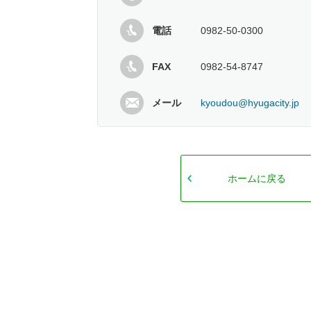
電話
0982-50-0300
FAX
0982-54-8747
メール
kyoudou@hyugacity.jp
ホームに戻る