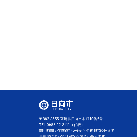
〒883-8555 宮崎県日向市本町10番5号
TEL:0982-52-2111（代表）
開庁時間：午前8時45分から午後4時30分まで
※部署によっては異なる場合があります。