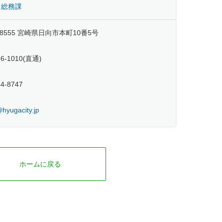
 総務課
-8555 宮崎県日向市本町10番5号
66-1010(直通)
54-8747
yugacity.jp
ホームに戻る