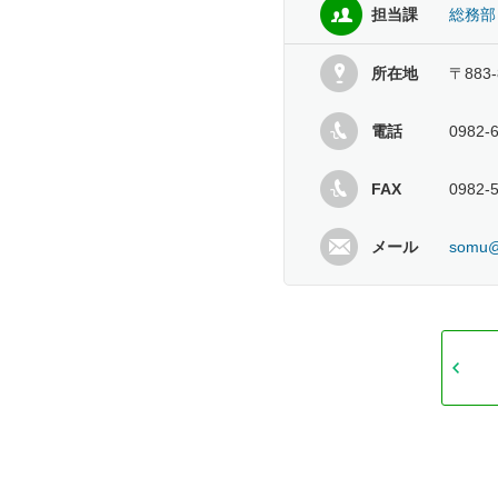
担当課
総務部
所在地
〒883
電話
0982-
FAX
0982-
メール
somu@h