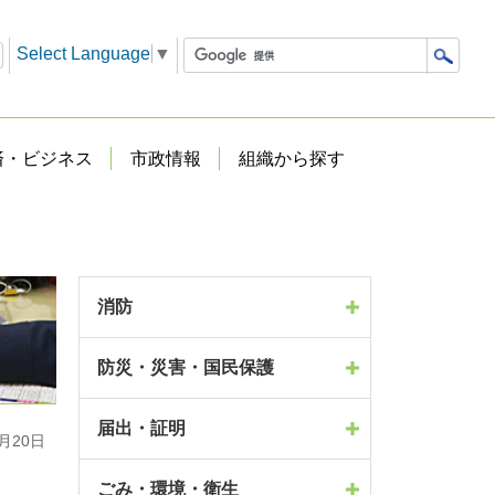
Select Language
▼
済・ビジネス
市政情報
組織から探す
消防
防災・災害・国民保護
届出・証明
月20日
ごみ・環境・衛生