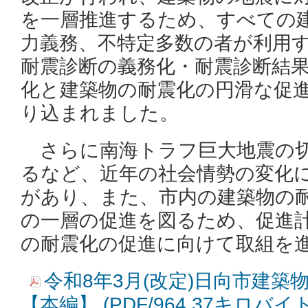
を一層推進するため、すべての
力義務、不特定多数の者が利用
耐震診断の義務化・耐震診断結
化と建築物の耐震化の円滑な促
り込まれました。
さらに南海トラフ巨大地震の切
るなど、近年の社会情勢の変化
があり、また、市内の建築物の
の一層の促進を図るため、促進
の耐震化の促進に向けて取組を
令和8年3月(改定)日向市建築
【本編】 (PDF/964.37キロバイト