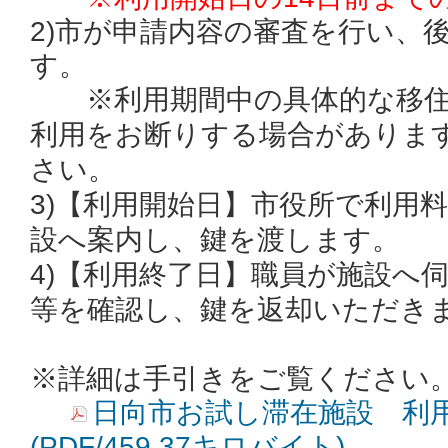
2)市が申請内容の審査を行い、
す。
※利用期間中の具体的な移
利用をお断りする場合がありま
さい。
3)【
利用開始日
】市役所で利用
設へ案内し、鍵を渡します。
4)【
利用終了日
】職員が施設へ
等を確認し、鍵を返却いただき
※詳細は手引きをご覧ください
日向市お試し滞在施設 利
(PDF/459.37キロバイト)