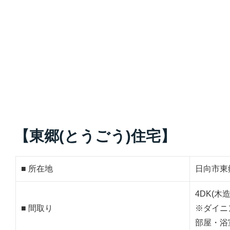
【東郷(とうごう)住宅】
■ 所在地
日向市東郷
4DK(木
■ 間取り
※ダイニ
部屋・浴