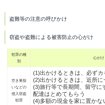
盗難等の注意の呼びかけ
窃盗や盗難による被害防止の心がけ
犯罪の種
心がけ
別
(1)出かけるときは、必ず
(2)出かけるときは、近所
空き巣狙
(3)旅行等で長期間、留守
いなどの
配達はとめてもらう
侵入窃盗
(4)多額の現金を家に置かな
犯罪