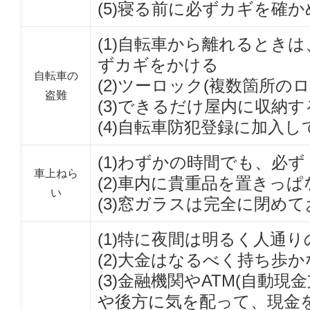
(5)寝る前に必ずカギを確
(1)自転車から離れるとき
ずカギをかける
自転車の
(2)ツーロック(複数箇所の
盗難
(3)できるだけ屋内に収納す
(4)自転車防犯登録に加入し
(1)わずかの時間でも、必
車上ねら
(2)車内に貴重品を置きっ
い
(3)窓ガラスは完全に閉めて
(1)特に夜間は明るく人通
(2)大金はなるべく持ち歩
(3)金融機関やATM(自動
や後方に気を配って、現金