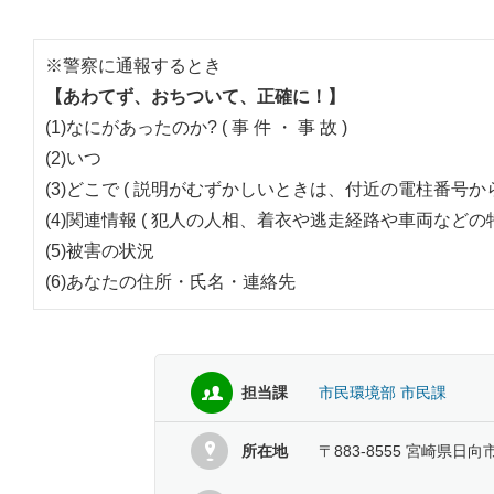
※警察に通報するとき
【あわてず、おちついて、正確に！】
(1)なにがあったのか? ( 事 件 ・ 事 故 )
(2)いつ
(3)どこで ( 説明がむずかしいときは、付近の電柱番号か
(4)関連情報 ( 犯人の人相、着衣や逃走経路や車両などの特
(5)被害の状況
(6)あなたの住所・氏名・連絡先
担当課
市民環境部 市民課
所在地
〒883-8555 宮崎県日向