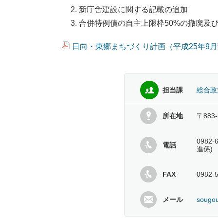
新庁舎建設に関する記載の追加
合併特例債の自主上限枠50%の撤廃及
日向・東郷まちづくり計画（平成25年9月変更
担当課
総合政
所在地
〒883
098
電話
進係)
FAX
0982-
メール
sougou