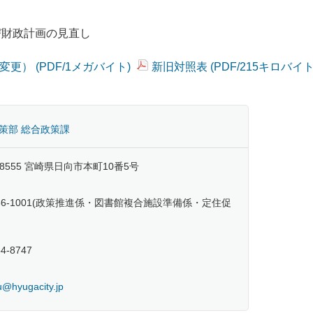
び財政計画の見直し
） (PDF/1メガバイト)
新旧対照表 (PDF/215キロバイト
策部 総合政策課
-8555 宮崎県日向市本町10番5号
2-66-1001(政策推進係・図書館複合施設準備係・定住促
54-8747
@hyugacity.jp