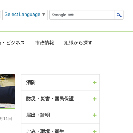
Select Language
▼
済・ビジネス
市政情報
組織から探す
消防
防災・災害・国民保護
届出・証明
月11日
ごみ・環境・衛生