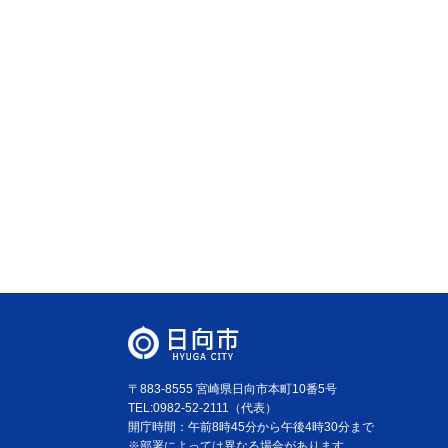
〒883-8555 宮崎県日向市本町10番5号
TEL:0982-52-2111（代表）
開庁時間：午前8時45分から午後4時30分まで
※部署によっては異なる場合があります。