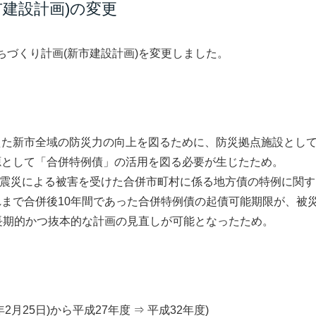
建設計画)の変更
づくり計画(新市建設計画)を変更しました。
えた新市全域の防災力の向上を図るために、防災拠点施設とし
源として「合併特例債」の活用を図る必要が生じたため。
本大震災による被害を受けた合併市町村に係る地方債の特例に関
まで合併後10年間であった合併特例債の起債可能期限が、被
長期的かつ抜本的な計画の見直しが可能となったため。
月25日)から平成27年度 ⇒ 平成32年度)