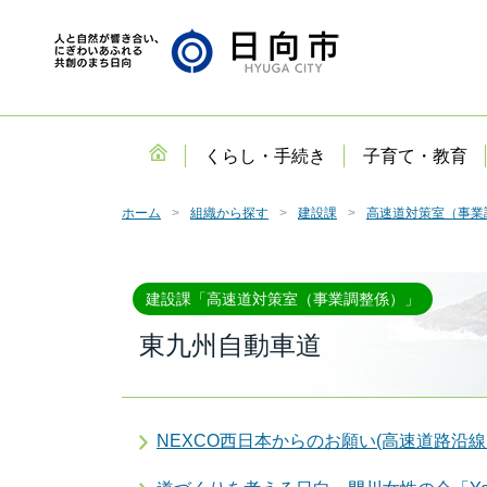
くらし・手続き
子育て・教育
ホーム
組織から探す
建設課
高速道対策室（事業
建設課「高速道対策室（事業調整係）」
東九州自動車道
NEXCO西日本からのお願い(高速道路沿