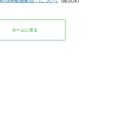
uTube動画配信」について
(建設課)
ホームに戻る