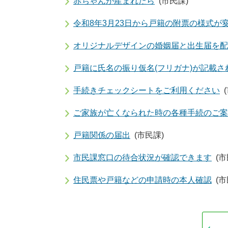
赤ちゃんが産まれたら
(市民課)
令和8年3月23日から戸籍の附票の様式が
オリジナルデザインの婚姻届と出生届を配
戸籍に氏名の振り仮名(フリガナ)が記載さ
手続きチェックシートをご利用ください
ご家族が亡くなられた時の各種手続のご案
戸籍関係の届出
(市民課)
市民課窓口の待合状況が確認できます
(市
住民票や戸籍などの申請時の本人確認
(市