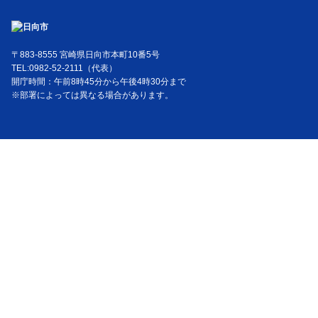
〒883-8555 宮崎県日向市本町10番5号
TEL:0982-52-2111（代表）
開庁時間：午前8時45分から午後4時30分まで
※部署によっては異なる場合があります。