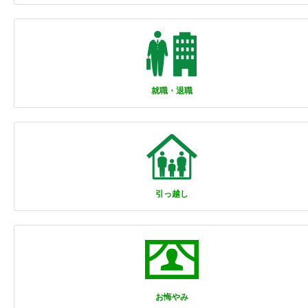
就職・退職
引っ越し
お悔やみ