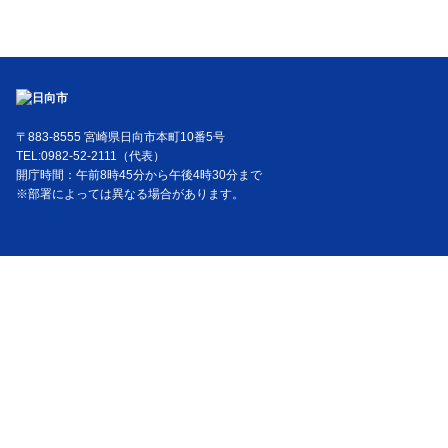
〒883-8555 宮崎県日向市本町10番5号
TEL:0982-52-2111（代表）
開庁時間：午前8時45分から午後4時30分まで
※部署によっては異なる場合があります。