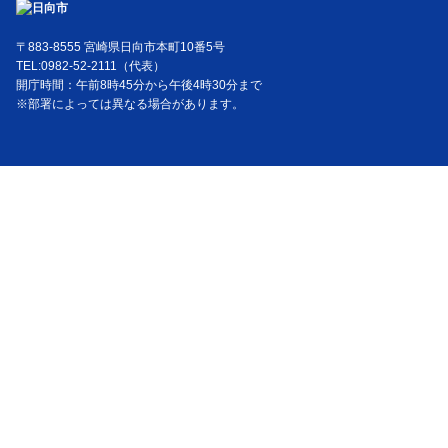
〒883-8555 宮崎県日向市本町10番5号
TEL:0982-52-2111（代表）
開庁時間：午前8時45分から午後4時30分まで
※部署によっては異なる場合があります。