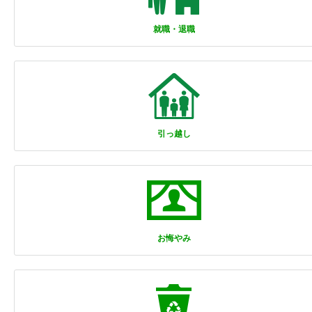
就職・退職
引っ越し
お悔やみ